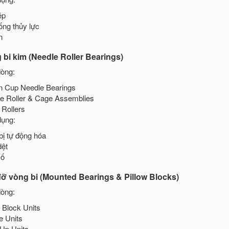
ép
ống thủy lực
n
 bi kim (Needle Roller Bearings)
òng:
 Cup Needle Bearings
e Roller & Cage Assemblies
 Rollers
ụng:
bị tự động hóa
ệt
số
đỡ vòng bi (Mounted Bearings & Pillow Blocks)
òng:
w Block Units
e Units
Up Units