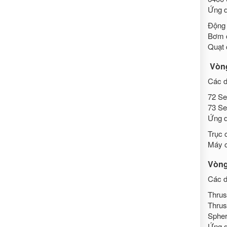
Ứng d
Động 
Bơm c
Quạt 
Vòng
Các d
72 Se
73 Se
Ứng d
Trục
Máy 
Vòng
Các d
Thrus
Thrus
Spher
Ứng d