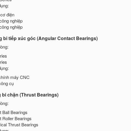
ụng:
cơ điện
ông nghiệp
công nghiệp
 bi tiếp xúc góc (Angular Contact Bearings)
òng:
ries
ries
ụng:
 chính máy CNC
công cụ
 bi chặn (Thrust Bearings)
òng:
t Ball Bearings
t Roller Bearings
ical Thrust Bearings
ụng: