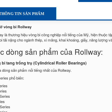
THÔNG TIN SẢN PHẨM
ỡ vòng bi Rollway
ay là thương hiệu vòng bi công nghiệp nổi tiếng của Mỹ, hiện thuộc 
bi tải nặng cho ngành thép, xi măng, khai khoáng, giấy, năng lượng và 
c dòng sản phẩm của Rollway:
bi tang trống trụ (Cylindrical Roller Bearings)
à dòng sản phẩm nổi tiếng nhất của Rollway.
eries phổ biến:
ries
ries
Series
ies
Series
ries