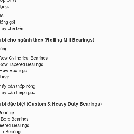
ụng:
tải
óng gói
áy chế biến
bi cho ngành thép (Rolling Mill Bearings)
òng:
Row Cylindrical Bearings
Row Tapered Bearings
-Row Bearings
ụng:
áy cán thép nóng
áy cán thép nguội
 bi đặc biệt (Custom & Heavy Duty Bearings)
 Bearings
 Bore Bearings
eered Bearings
m Bearings