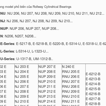
ng model phổ biến của Rollway Cylindrical Bearings
g
NU
: NU 206, NU 207, NU 208, NU 209, NU 210, NU 211, NU 212...
g
NJ
: NJ 206, NJ 207, NJ 208, NJ 209, NJ 210...
g
NUP
: NUP 206, NUP 207, NUP 208...
g
N
: N206, N207, N208...
g
E-Series
: E-5217-B, E-5218-B, E-5220-B, E-5314-U, E-5318-U, E-62
g
L-Series
: L-5314-U, L-1323-U...
g
U-Series
: U-1317-B, UM-1312-B..
02 E
NJ 203 E
NUP 207 E
N 240 E
03 E
NJ 204 E
NUP 208 E
RNU 205 E
E-6212-B
04 E
NJ 205 E
NUP 209 E
RNU 206 E
E-6213-B
05 E
NJ 206 E
NUP 210 E
RNU 207 E
E-6214-B
06 E
NJ 207 E
NUP 211 E
RNU 208 E
E-6215-B
07 E
NJ 208 E
NUP 212 E
RNU 209 E
E-6216-B
08 E
NJ 209 E
NUP 213 E
RNU 210 E
E-6217-B
09 E
NJ 210 E
NUP 214 E
RNU 211 E
E-6218-B