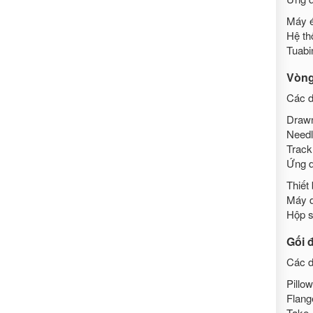
Máy 
Hệ th
Tuabi
Vòng
Các d
Drawn
Needl
Track
Ứng d
Thiết 
Máy d
Hộp 
Gối 
Các d
Pillo
Flang
Take-