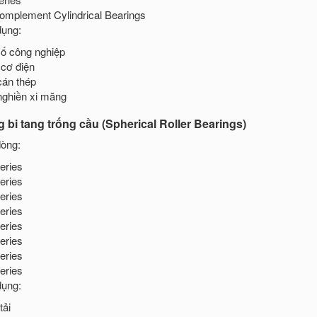
Complement Cylindrical Bearings
ụng:
ố công nghiệp
cơ điện
án thép
ghiền xi măng
 bi tang trống cầu (Spherical Roller Bearings)
òng:
eries
eries
eries
eries
eries
eries
eries
eries
ụng:
tải