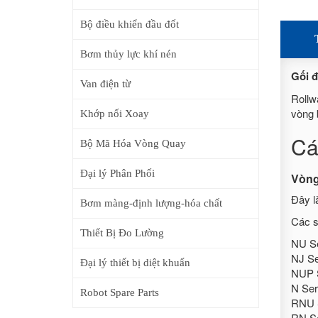
Bộ điều khiển đầu đốt
Bơm thủy lực khí nén
Gối đ
Van điện từ
Rollw
vòng 
Khớp nối Xoay
Cá
Bộ Mã Hóa Vòng Quay
Đại lý Phân Phối
Vòng 
Đây l
Bơm màng-định lượng-hóa chất
Các s
Thiết Bị Đo Lường
NU Se
NJ Se
Đại lý thiết bị diệt khuẩn
NUP 
N Ser
Robot Spare Parts
RNU 
RN Se