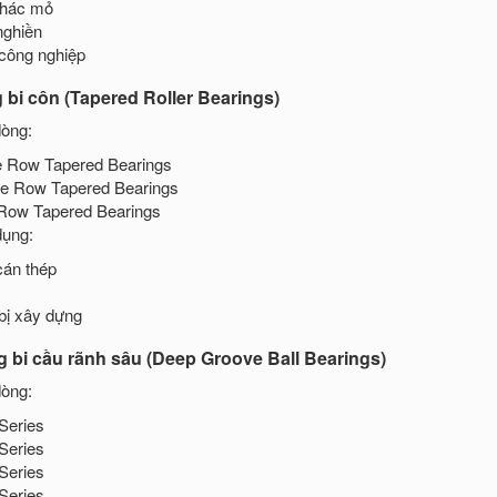
thác mỏ
ghiền
công nghiệp
 bi côn (Tapered Roller Bearings)
òng:
e Row Tapered Bearings
e Row Tapered Bearings
Row Tapered Bearings
ụng:
cán thép
 bị xây dựng
 bi cầu rãnh sâu (Deep Groove Ball Bearings)
òng:
Series
Series
Series
Series