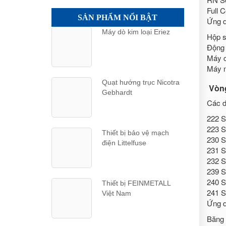
Full 
SẢN PHẨM NỔI BẬT
Ứng d
Máy dò kim loại Eriez
Hộp s
Động 
Máy c
Máy n
Quạt hướng trục Nicotra
Vòng
Gebhardt
Các d
222 S
223 S
Thiết bị bảo vệ mạch
230 S
điện Littelfuse
231 S
232 S
239 S
240 S
Thiết bị FEINMETALL
241 S
Việt Nam
Ứng d
Băng 