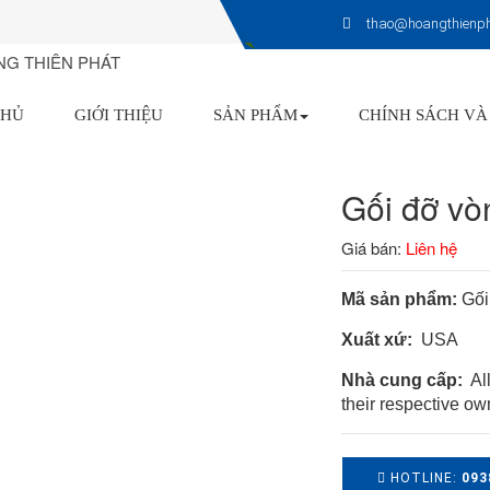
thao@hoangthienp
CHỦ
GIỚI THIỆU
SẢN PHẨM
CHÍNH SÁCH VÀ
Gối đỡ vò
Giá bán:
Liên hệ
Mã sản phẩm:
Gối
Xuất xứ:
USA
Nhà cung cấp:
All
their respective ow
HOTLINE:
093