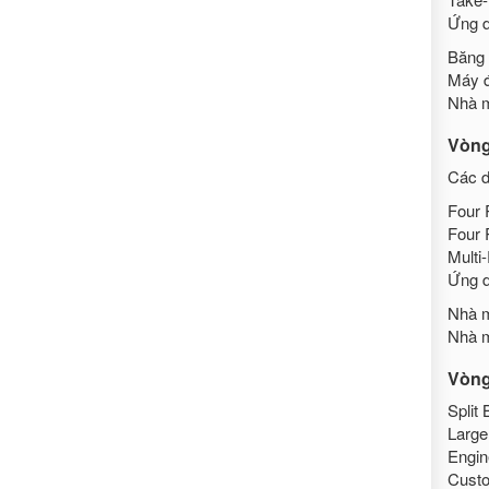
Ứng d
Băng 
Máy đ
Nhà m
Vòng 
Các d
Four 
Four 
Multi
Ứng d
Nhà m
Nhà m
Vòng
Split
Large
Engin
Custo