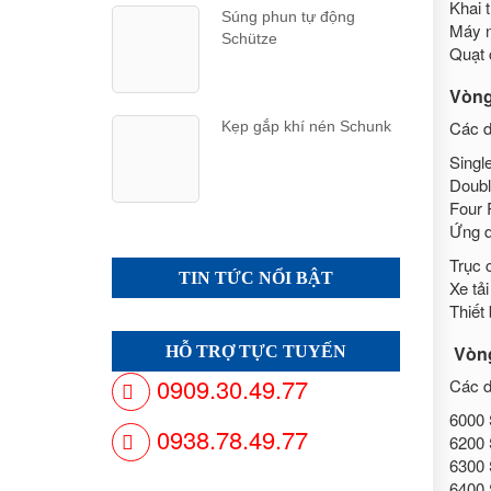
Khai 
Súng phun tự động
Máy n
Schütze
Quạt 
Vòng
Các d
Kẹp gắp khí nén Schunk
Singl
Doubl
Four 
Ứng d
Trục 
TIN TỨC NỔI BẬT
Xe tải
Thiết
Vòng
HỖ TRỢ TỰC TUYẾN
0909.30.49.77
Các d
6000 
0938.78.49.77
6200 
6300 
6400 